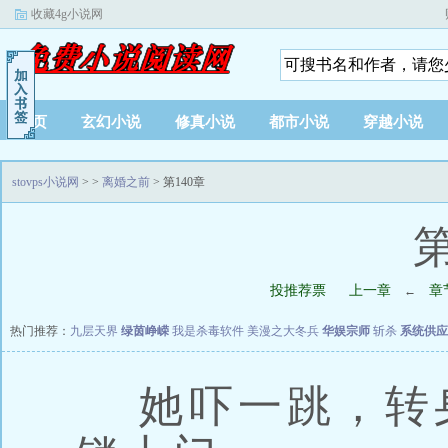
收藏4g小说网
首页
玄幻小说
修真小说
都市小说
穿越小说
stovps小说网
>
>
离婚之前
> 第140章
第
投推荐票
上一章
章
←
热门推荐：
九层天界
绿茵峥嵘
我是杀毒软件
美漫之大冬兵
华娱宗师
斩杀
系统供应
她吓一跳，转