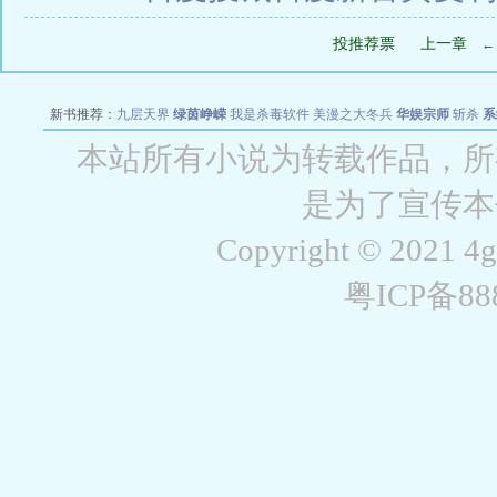
投推荐票
上一章
新书推荐：
九层天界
绿茵峥嵘
我是杀毒软件
美漫之大冬兵
华娱宗师
斩杀
系
空城
战争天堂
混元道纪
教练万岁
都市全能巨星
绝对交易
全职武神
位面复制
本站所有小说为转载作品，所
是为了宣传本
Copyright © 2021 4
粤ICP备8