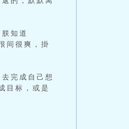
返的，默默离
「朕知道
很间很爽，掛
去完成自己想
成目标，或是
。