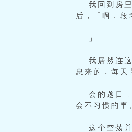
我回到房里
后，「啊，段
」
我居然连这件
息来的，每天
会的题目，已
会不习惯的事
这个空荡并没