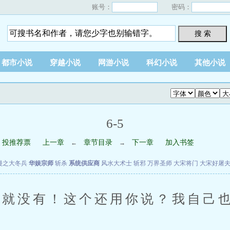
账号：
密码：
搜 索
都市小说
穿越小说
网游小说
科幻小说
其他小说
6-5
投推荐票
上一章
章节目录
下一章
加入书签
←
→
漫之大冬兵
华娱宗师
斩杀
系统供应商
风水大术士
斩邪
万界圣师
大宋将门
大宋好屠
就没有！这个还用你说？我自己