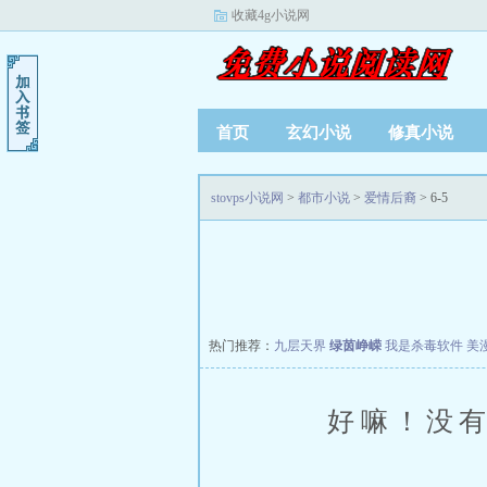
收藏4g小说网
首页
玄幻小说
修真小说
stovps小说网
>
都市小说
>
爱情后裔
> 6-5
热门推荐：
九层天界
绿茵峥嵘
我是杀毒软件
美
好嘛！没有