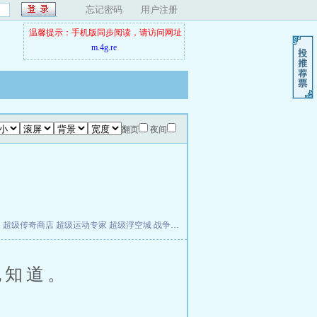
忘记密码
用户注册
温馨提示：手机版同步阅读，请访问网址
m.4g.re
翻页
夜间
夫
超级传奇商店
超级运动专家
超级浮空城
战争天堂
混元道纪
教练万岁
都市全能巨星
也知道。