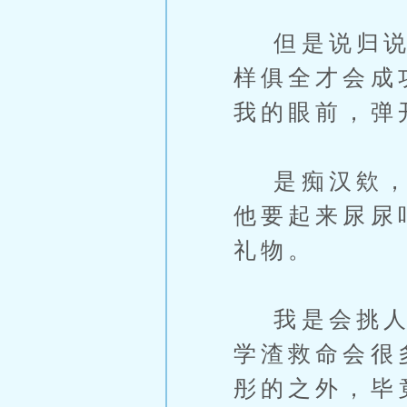
但是说归说，
样俱全才会成
我的眼前，弹
是痴汉欸，他
他要起来尿尿
礼物。
我是会挑人回
学渣救命会很
彤的之外，毕