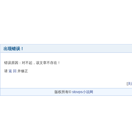
出现错误！
错误原因：对不起，该文章不存在！
请
返 回
并修正
[
关
版权所有©
stovps小说网