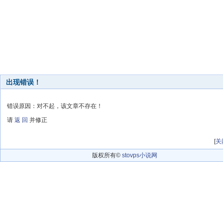
出现错误！
错误原因：对不起，该文章不存在！
请
返 回
并修正
[
关
版权所有©
stovps小说网