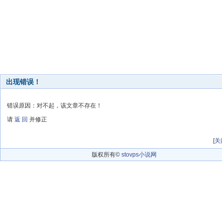
出现错误！
错误原因：对不起，该文章不存在！
请
返 回
并修正
[
关
版权所有©
stovps小说网