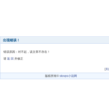
出现错误！
错误原因：对不起，该文章不存在！
请
返 回
并修正
[
关
版权所有©
stovps小说网