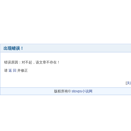
出现错误！
错误原因：对不起，该文章不存在！
请
返 回
并修正
[
关
版权所有©
stovps小说网