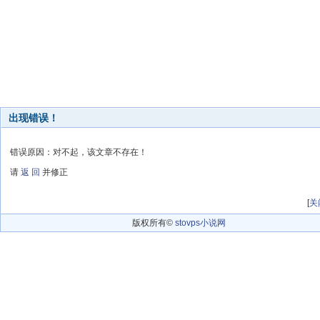
出现错误！
错误原因：对不起，该文章不存在！
请
返 回
并修正
[
关
版权所有©
stovps小说网