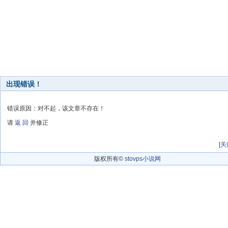
出现错误！
错误原因：对不起，该文章不存在！
请
返 回
并修正
[
关
版权所有©
stovps小说网