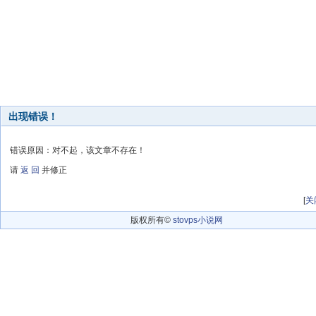
出现错误！
错误原因：对不起，该文章不存在！
请
返 回
并修正
[
关
版权所有©
stovps小说网