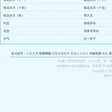
镜花水月（十一）
镜花水月（十二）
镜花水月（十四）
镜花水月（十五）
镜花水月（终）
明天见
约定
挣钱养你
设想
我要考考你
生气
这一辈子
新书推荐：
九层天界
绿茵峥嵘
我是杀毒软件
美漫之大冬兵
华娱宗师
斩杀
系
空城
战争天堂
混元道纪
教练万岁
都市全能巨星
绝对交易
全职武神
位面复制
《吃糖》情节跌宕起伏、扣人心弦，是一本情
本站所有小说为转载作品，所有章节均由
Copyright © 2
粤IC