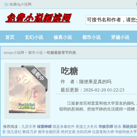
收藏4g小说网
首页
玄幻小说
修真小说
都市小说
穿越小说
stovps小说网
>
都市小说
> 吃糖最新章节列表
吃糖
作 者：随便果是真的吗
最后更新：2026-02-20 01:22:23
江挺参加完祁棠棠和他大学室友的婚礼
聪明的惹祸精。把他平静的生活搅得一团糟，.
推荐阅读：
九层天界
绿茵峥嵘
我是杀毒软件
美漫之大冬兵
华娱宗师
斩杀
系统供应
堂
混元道纪
教练万岁
都市全能巨星
绝对交易
全职武神
位面复制大师
华娱特效大亨