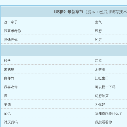
《吃糖》最新章节
（提示：已启用缓存技
这一辈子
生气
我要考考你
设想
挣钱养你
约定
转学
江挺
来我屋
禾秀雅
白亦竹
江挺生日
我喜欢你
可以摸一下吗
床
幻想破灭
要罚
为你好
记仇
我知道想要什么了
讨厌我吗
我想看看你