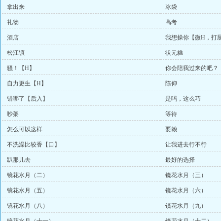
拿出来
冰袋
礼物
高考
酒店
我想操你【微H，打
松江镇
状元糕
骚！【H】
你会陪我过来的吧？
自力更生【H】
陈仰
错哪了【后入】
是吗，这么巧
吵架
等待
怎么可以这样
耍赖
不洗澡比较香【口】
让我进去行不行
趴那儿去
最好的选择
镜花水月（二）
镜花水月（三）
镜花水月（五）
镜花水月（六）
镜花水月（八）
镜花水月（九）