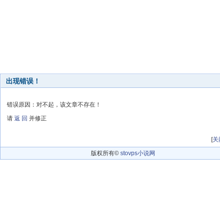
出现错误！
错误原因：对不起，该文章不存在！
请
返 回
并修正
[
关
版权所有©
stovps小说网