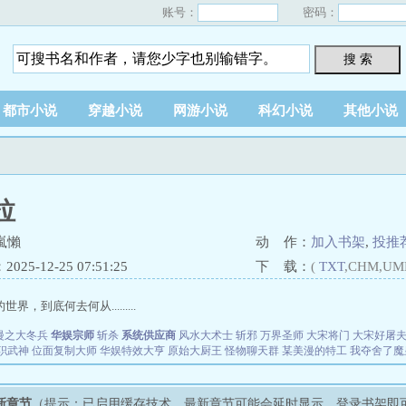
账号：
密码：
搜 索
都市小说
穿越小说
网游小说
科幻小说
其他小说
拉
嵐懶
动 作：
加入书架
,
投推
25-12-25 07:51:25
下 载：
(
TXT
,CHM,UM
界，到底何去何从.........
漫之大冬兵
华娱宗师
斩杀
系统供应商
风水大术士
斩邪
万界圣师
大宋将门
大宋好屠
职武神
位面复制大师
华娱特效大亨
原始大厨王
怪物聊天群
某美漫的特工
我夺舍了魔
新章节
（提示：已启用缓存技术，最新章节可能会延时显示，登录书架即