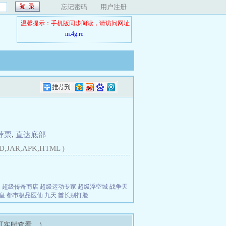
忘记密码
用户注册
温馨提示：手机版同步阅读，请访问网址
m.4g.re
荐票
,
直达底部
D,JAR,APK,HTML )
夫
超级传奇商店
超级运动专家
超级浮空城
战争天
皇
都市极品医仙
九天
酋长别打脸
可实时查看。）