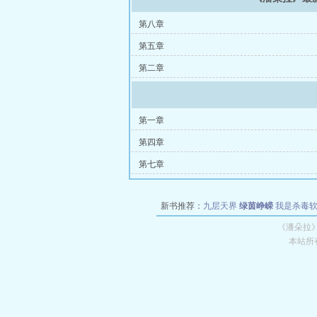
第八章
第五章
第二章
第一章
第四章
第七章
新书推荐：
九层天界
绿茵峥嵘
我是杀毒
空城
战争天堂
混元道纪
教练万岁
都市全
《潘朵拉
本站所