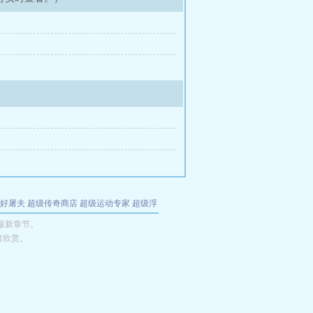
好屠夫
超级传奇商店
超级运动专家
超级浮
的特工
我夺舍了魔皇
都市极品医仙
九天
酋
最新章节。
者欣赏。