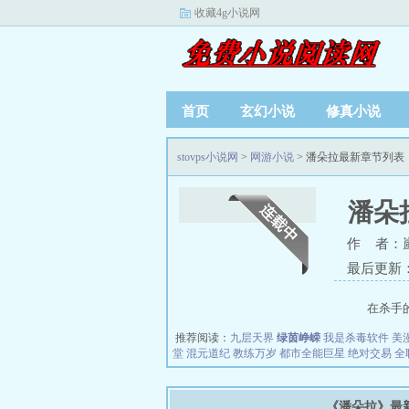
收藏4g小说网
首页
玄幻小说
修真小说
stovps小说网
>
网游小说
> 潘朵拉最新章节列表
潘朵
作 者：
最后更新：20
在杀手的世
推荐阅读：
九层天界
绿茵峥嵘
我是杀毒软件
美
堂
混元道纪
教练万岁
都市全能巨星
绝对交易
全
《潘朵拉》最