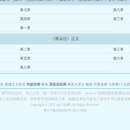
第七章
第六章
第四章
第三章
第一章
《潘朵拉》正文
第二章
第三章
第五章
第六章
第八章
软件
美漫之大冬兵
华娱宗师
斩杀
系统供应商
风水大术士
斩邪
万界圣师
大宋将门
大宋
能巨星
绝对交易
全职武神
位面复制大师
华娱特效大亨
原始大厨王
怪物聊天群
某美漫
》情节跌宕起伏、扣人心弦，是一本情节与文笔俱佳的，stovps小说网转载收集潘朵拉
有小说为转载作品，所有章节均由网友上传，转载至本站只是为了宣传本书让更多读
长别打脸
Copyright © 2021 4g小说网 All Rights Reserved.
粤ICP备8888888号 统计代码