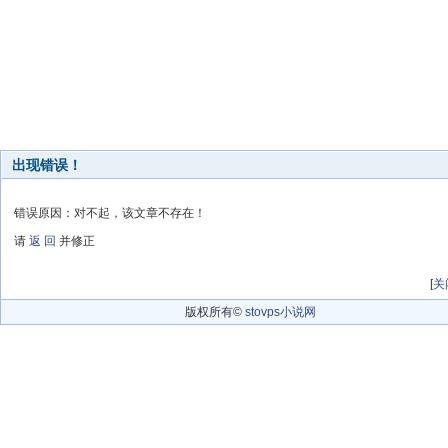
出现错误！
错误原因：对不起，该文章不存在！
请
返 回
并修正
[
关
版权所有©
stovps小说网