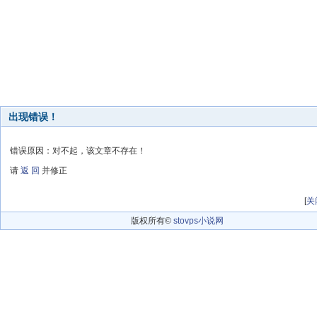
出现错误！
错误原因：对不起，该文章不存在！
请
返 回
并修正
[
关
版权所有©
stovps小说网