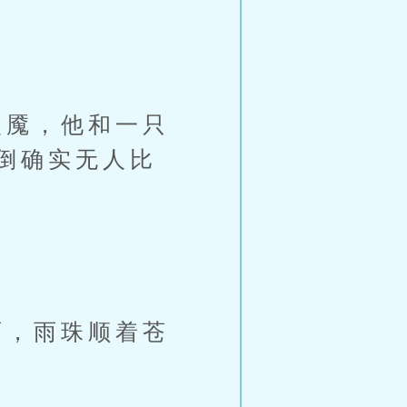
魇，他和一只
倒确实无人比
，雨珠顺着苍