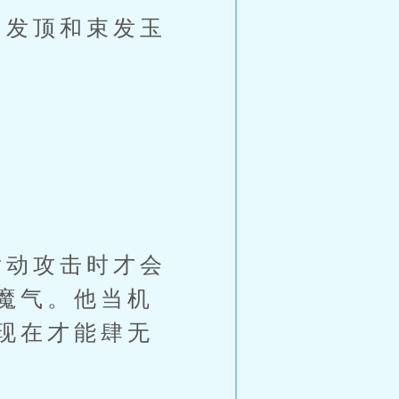
发顶和束发玉
动攻击时才会
魔气。他当机
现在才能肆无