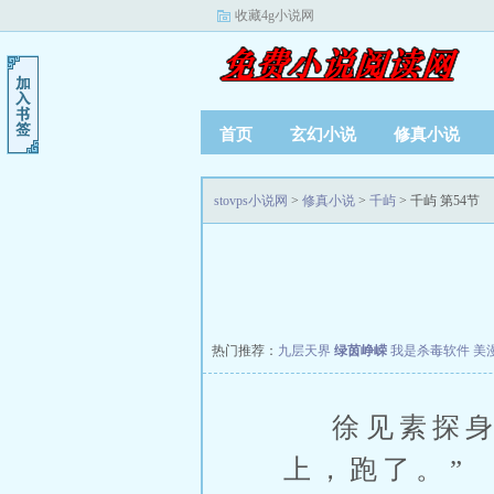
收藏4g小说网
首页
玄幻小说
修真小说
stovps小说网
>
修真小说
>
千屿
> 千屿 第54节
热门推荐：
九层天界
绿茵峥嵘
我是杀毒软件
美
徐见素探身，
上，跑了。”