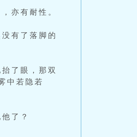
，亦有耐性。
没有了落脚的
抬了眼，那双
雾中若隐若
现他了？