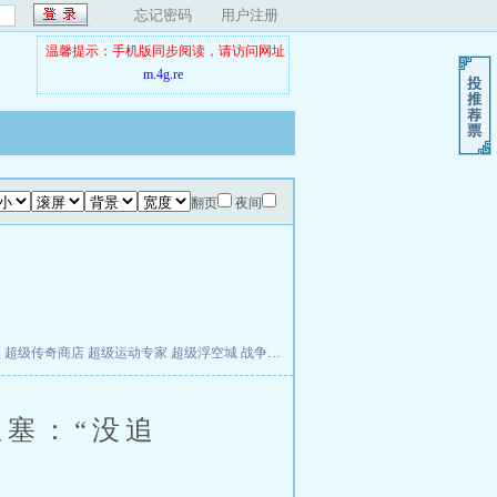
忘记密码
用户注册
温馨提示：手机版同步阅读，请访问网址
m.4g.re
翻页
夜间
夫
超级传奇商店
超级运动专家
超级浮空城
战争天堂
混元道纪
教练万岁
都市全能巨星
塞：“没追