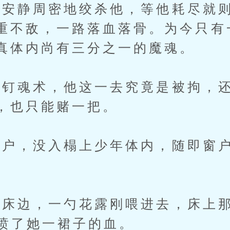
静周密地绞杀他，等他耗尽就则
重不敌，一路落血落骨。为今只有
真体内尚有三分之一的魔魂。
魂术，他这一去究竟是被拘，还
，也只能赌一把。
，没入榻上少年体内，随即窗户
边，一勺花露刚喂进去，床上那
地喷了她一裙子的血。