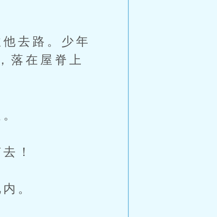
他去路。少年
，落在屋脊上
丈。
钉去！
地内。