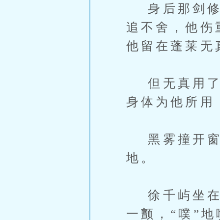
身后那剑修安
追不舍，他伤
他留在蓬莱无
但无真用了钉
身体为他所用
黑雾撞开窗户
地。
徐千屿坐在床
一颤，“噗”