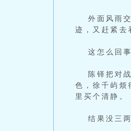
外面风雨交
迹，又赶紧去
这怎么回事
陈铎把对战
色，徐千屿烦
里买个清静。
结果没三两