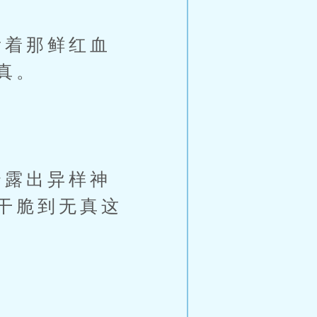
着那鲜红血
真。
露出异样神
干脆到无真这