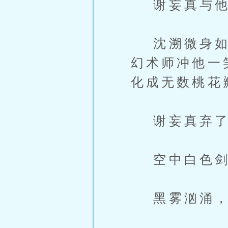
谢妄真与他
沈溯微身如鬼
幻术师冲他一
化成无数桃花
谢妄真弃了
空中白色剑
黑雾汹涌，