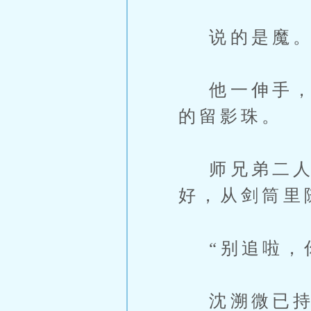
说的是魔
他一伸手，沈
的留影珠。
师兄弟二人在
好，从剑筒里
“别追啦，你
沈溯微已持