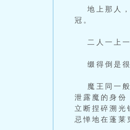
地上那人，云
冠。
二人一上一
缀得倒是很
魔王同一般的
泄露魔的身份
立断捏碎溯光
忌惮地在蓬莱