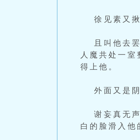
徐见素又揪
且叫他去罢。
人魔共处一室
得上他。
外面又是阴
谢妄真无声地
白的脸滑入他