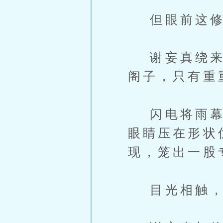
但眼前这修士
谢妄真绕来绕
阁子，只有重
闪电将雨幕照
眼睛压在形状
现，笼出一股
目光相触，