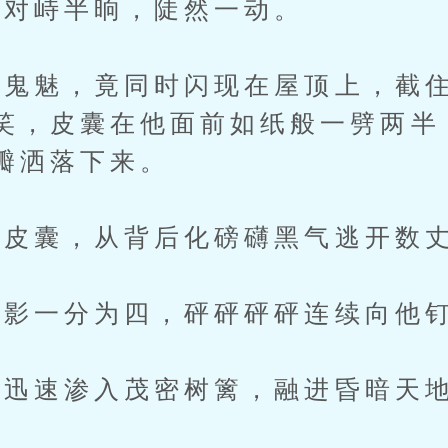
对峙半晌，陡然一动。
魅，竟同时闪现在屋顶上，截住
笑，皮囊在他面前如纸般一劈两半
瓣洒落下来。
皮囊，从背后化磅礴黑气逃开数
影一分为四，砰砰砰砰连续向他
迅速渗入茂密树篱，融进昏暗天