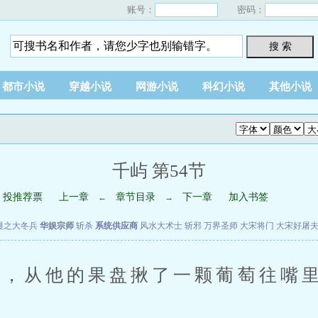
账号：
密码：
搜 索
都市小说
穿越小说
网游小说
科幻小说
其他小说
千屿 第54节
投推荐票
上一章
章节目录
下一章
加入书签
←
→
漫之大冬兵
华娱宗师
斩杀
系统供应商
风水大术士
斩邪
万界圣师
大宋将门
大宋好屠
从他的果盘揪了一颗葡萄往嘴里