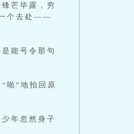
锋芒毕露，穷
一个去处——
是能号令那句
“啪”地拍回原
少年忽然身子