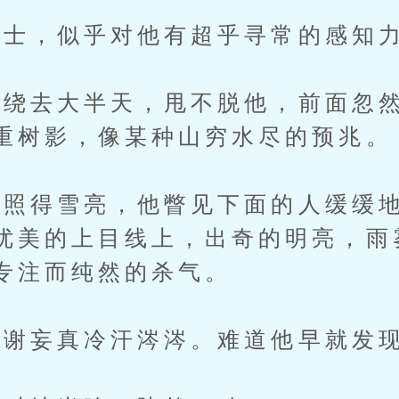
，似乎对他有超乎寻常的感知力
去大半天，甩不脱他，前面忽然
重树影，像某种山穷水尽的预兆。
得雪亮，他瞥见下面的人缓缓地
优美的上目线上，出奇的明亮，雨
专注而纯然的杀气。
谢妄真冷汗涔涔。难道他早就发