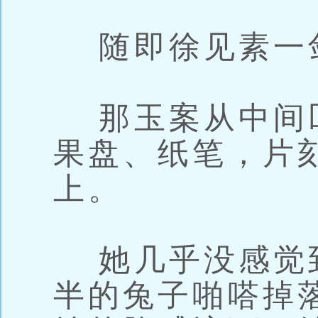
随即徐见素一
那玉案从中间
果盘、纸笔，片
上。
她几乎没感觉
半的兔子啪嗒掉