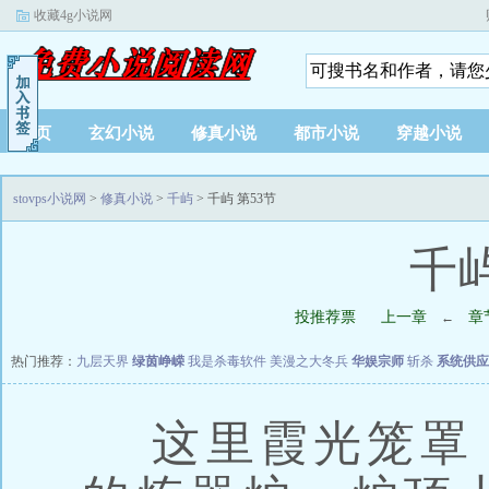
收藏4g小说网
首页
玄幻小说
修真小说
都市小说
穿越小说
stovps小说网
>
修真小说
>
千屿
> 千屿 第53节
千屿
投推荐票
上一章
章
←
热门推荐：
九层天界
绿茵峥嵘
我是杀毒软件
美漫之大冬兵
华娱宗师
斩杀
系统供应
这里霞光笼罩