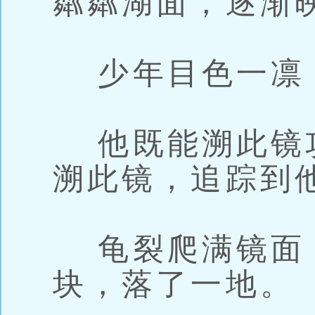
粼粼湖面，逐渐
少年目色一凛
他既能溯此镜
溯此镜，追踪到
龟裂爬满镜面
块，落了一地。