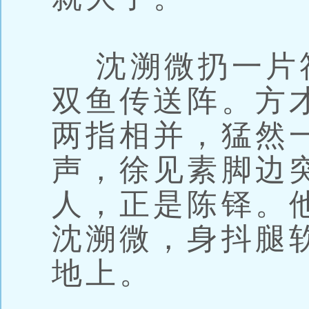
沈溯微扔一片
双鱼传送阵。方
两指相并，猛然一
声，徐见素脚边
人，正是陈铎。
沈溯微，身抖腿
地上。