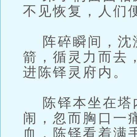
不见恢复，人们
阵碎瞬间，沈
箭，循灵力而去
进陈铎灵府内。
陈铎本坐在塔
闹，忽而胸口一痛
血，陈铎看着满