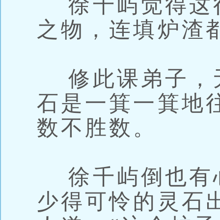
徐千屿觉得这
之物，连填炉渣
修此课弟子，
石是一箕一箕地
数不胜数。
徐千屿倒也有
少得可怜的灵石