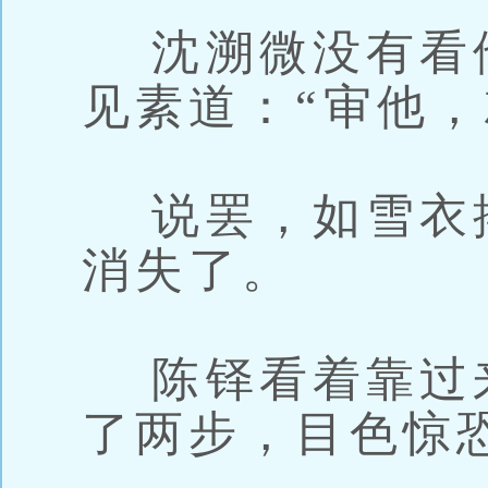
沈溯微没有看
见素道：“审他，
说罢，如雪衣
消失了。
陈铎看着靠过
了两步，目色惊