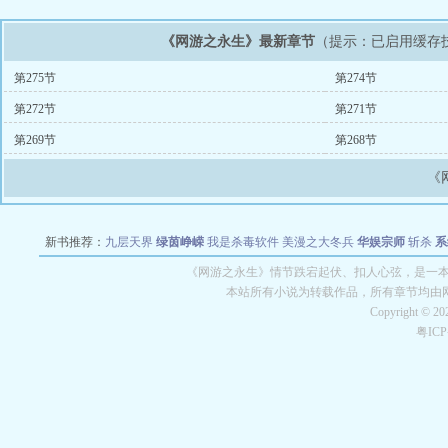
《网游之永生》最新章节
（提示：已启用缓存
第275节
第274节
第272节
第271节
第269节
第268节
《
新书推荐：
九层天界
绿茵峥嵘
我是杀毒软件
美漫之大冬兵
华娱宗师
斩杀
系
空城
战争天堂
混元道纪
教练万岁
都市全能巨星
绝对交易
全职武神
位面复制
《网游之永生》情节跌宕起伏、扣人心弦，是一本情
本站所有小说为转载作品，所有章节均由
Copyright © 2
粤IC