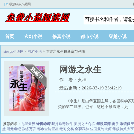
收藏4g小说网
首页
玄幻小说
修真小说
都市小说
穿越小说
stovps小说网
>
网游小说
> 网游之永生最新章节列表
网游之永生
作 者：火神
最后更新：2026-03-19 23:42:19
《永生》是由华夏国主导，各国科学家
类的第二世界。也许，这还不够震撼，更...
推荐阅读：
九层天界
绿茵峥嵘
我是杀毒软件
美漫之大冬兵
华娱宗师
斩杀
系统供应
堂
混元道纪
教练万岁
都市全能巨星
绝对交易
全职武神
位面复制大师
华娱特效大亨