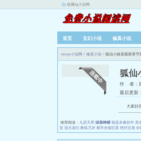
收藏4g小说网
首页
玄幻小说
修真小说
stovps小说网
>
修真小说
> 狐仙小妺喜最新章节
狐仙
作 者：
最后更新：20
大家好
—————
推荐阅读：
九层天界
绿茵峥嵘
我是杀毒软件
美
堂
混元道纪
教练万岁
都市全能巨星
绝对交易
全