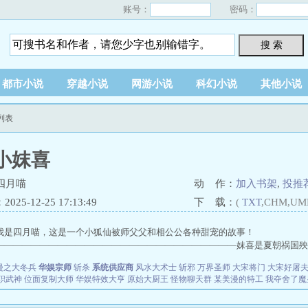
账号：
密码：
搜 索
都市小说
穿越小说
网游小说
科幻小说
其他小说
列表
小妺喜
四月喵
动 作：
加入书架
,
投推
25-12-25 17:13:49
下 载：
(
TXT
,CHM,UM
我是四月喵，这是一个小狐仙被师父父和相公公各种甜宠的故事！
———————————————————————————妺喜是夏朝祸国殃民的
漫之大冬兵
华娱宗师
斩杀
系统供应商
风水大术士
斩邪
万界圣师
大宋将门
大宋好屠
职武神
位面复制大师
华娱特效大亨
原始大厨王
怪物聊天群
某美漫的特工
我夺舍了魔