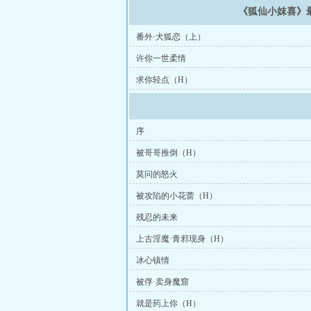
《狐仙小妺喜》
番外·犬狐恋（上）
许你一世柔情
求你轻点（H）
序
被哥哥推倒（H）
莫问的怒火
被攻陷的小花蕾（H）
残忍的未来
上古淫魔·青邪现身（H）
冰心镇情
被俘·卖身魔窟
就是药上你（H）