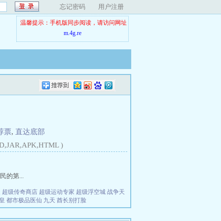
忘记密码
用户注册
温馨提示：手机版同步阅读，请访问网址
m.4g.re
荐票
,
直达底部
D,JAR,APK,HTML )
第...
夫
超级传奇商店
超级运动专家
超级浮空城
战争天
皇
都市极品医仙
九天
酋长别打脸