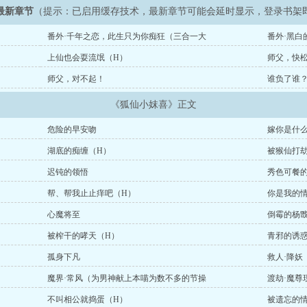
最新章节
（提示：已启用缓存技术，最新章节可能会延时显示，登录书架
番外·千年之恋，此生只为你痴狂（三合一大
番外·黑白
上仙也会耍流氓（H）
师父，快松
师父，对不起！
谁负了谁
《狐仙小妺喜》正文
危险的早安吻
嫁你是什
湖底的痴缠（H）
被猴仙打
迟钝的领悟
秀色可餐
帮、帮我止止痒吧（H）
你是我的情
心魔将至
倒霉的杨
被榨干的哮天（H）
青邪的诱惑
孤身下凡
救人·降妖
魔界·常风（为男神献上本喵为数不多的节操
渡劫·魔尊
不叫相公就捣蛋（H）
被遗忘的情