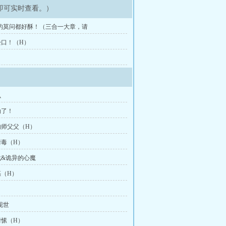
即可实时查看。）
的莫问都好酥！（三合一大章，请
口！（H）
？
么
劫了！
的师父父（H）
毒（H）
戬&诡异的心魔
（H）
现世
愫（H）