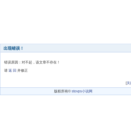
出现错误！
错误原因：对不起，该文章不存在！
请
返 回
并修正
[
关
版权所有©
stovps小说网