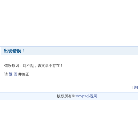
出现错误！
错误原因：对不起，该文章不存在！
请
返 回
并修正
[
关
版权所有©
stovps小说网