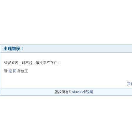
出现错误！
错误原因：对不起，该文章不存在！
请
返 回
并修正
[
关
版权所有©
stovps小说网