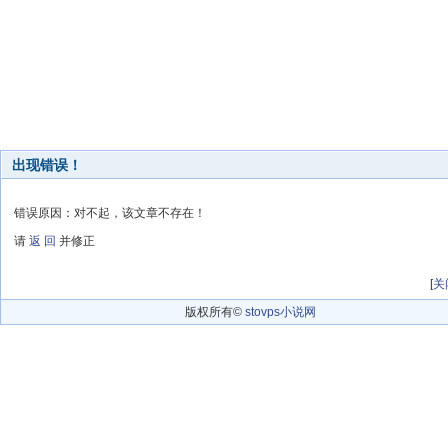
出现错误！
错误原因：对不起，该文章不存在！
请
返 回
并修正
[
关
版权所有©
stovps小说网