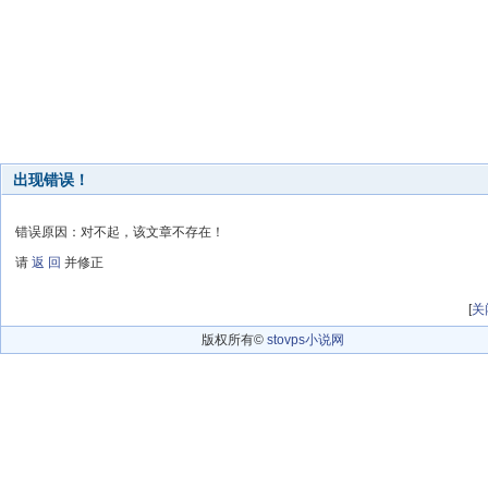
出现错误！
错误原因：对不起，该文章不存在！
请
返 回
并修正
[
关
版权所有©
stovps小说网