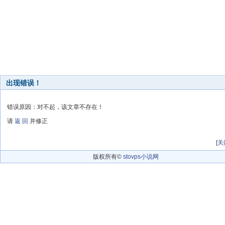
出现错误！
错误原因：对不起，该文章不存在！
请
返 回
并修正
[
关
版权所有©
stovps小说网