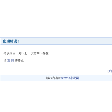
出现错误！
错误原因：对不起，该文章不存在！
请
返 回
并修正
[
关
版权所有©
stovps小说网