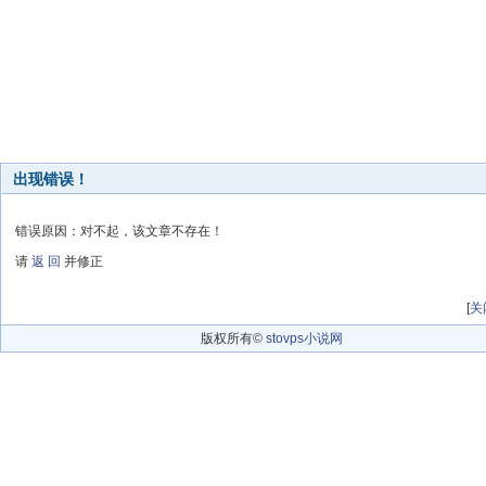
出现错误！
错误原因：对不起，该文章不存在！
请
返 回
并修正
[
关
版权所有©
stovps小说网