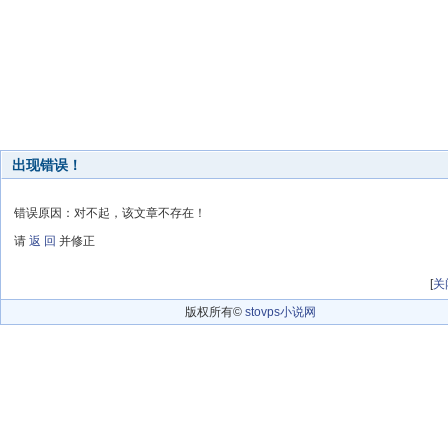
出现错误！
错误原因：对不起，该文章不存在！
请
返 回
并修正
[
关
版权所有©
stovps小说网