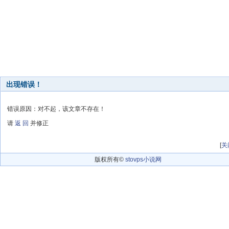
出现错误！
错误原因：对不起，该文章不存在！
请
返 回
并修正
[
关
版权所有©
stovps小说网