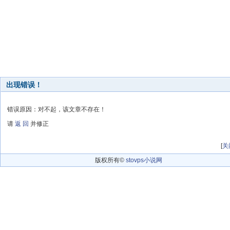
出现错误！
错误原因：对不起，该文章不存在！
请
返 回
并修正
[
关
版权所有©
stovps小说网