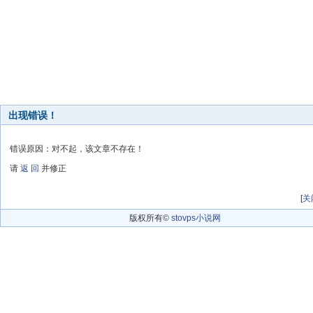
出现错误！
错误原因：对不起，该文章不存在！
请
返 回
并修正
[
关
版权所有©
stovps小说网