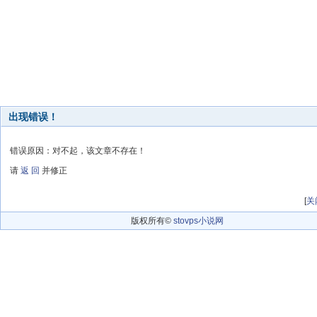
出现错误！
错误原因：对不起，该文章不存在！
请
返 回
并修正
[
关
版权所有©
stovps小说网