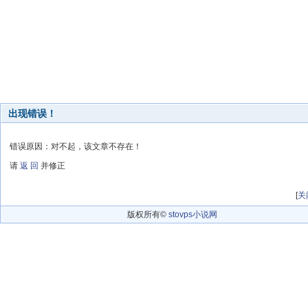
出现错误！
错误原因：对不起，该文章不存在！
请
返 回
并修正
[
关
版权所有©
stovps小说网