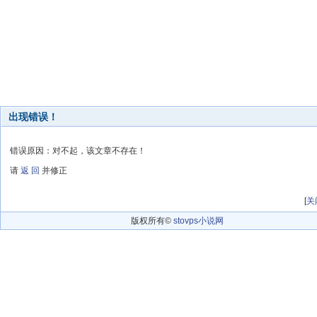
出现错误！
错误原因：对不起，该文章不存在！
请
返 回
并修正
[
关
版权所有©
stovps小说网