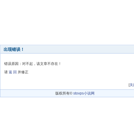
出现错误！
错误原因：对不起，该文章不存在！
请
返 回
并修正
[
关
版权所有©
stovps小说网