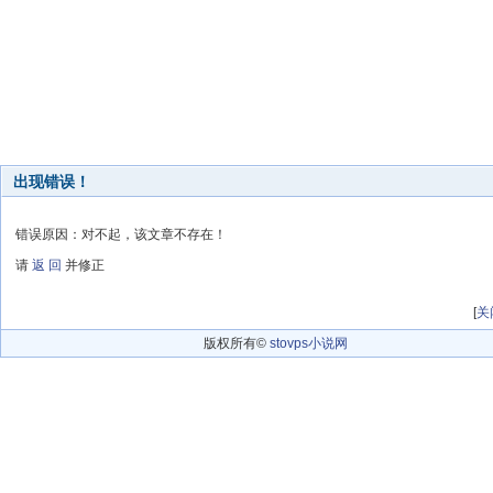
出现错误！
错误原因：对不起，该文章不存在！
请
返 回
并修正
[
关
版权所有©
stovps小说网