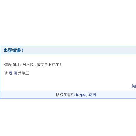
出现错误！
错误原因：对不起，该文章不存在！
请
返 回
并修正
[
关
版权所有©
stovps小说网