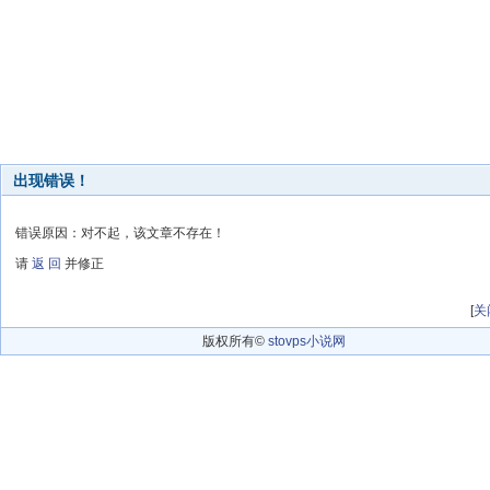
出现错误！
错误原因：对不起，该文章不存在！
请
返 回
并修正
[
关
版权所有©
stovps小说网