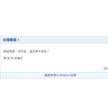
出现错误！
错误原因：对不起，该文章不存在！
请
返 回
并修正
[
关
版权所有©
stovps小说网