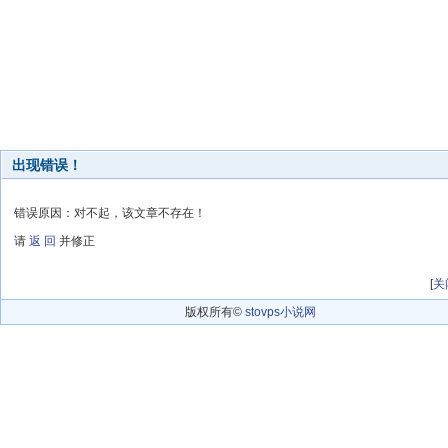
出现错误！
错误原因：对不起，该文章不存在！
请
返 回
并修正
[
关
版权所有©
stovps小说网