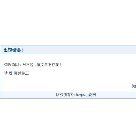
出现错误！
错误原因：对不起，该文章不存在！
请
返 回
并修正
[
关
版权所有©
stovps小说网