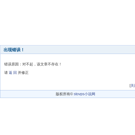
出现错误！
错误原因：对不起，该文章不存在！
请
返 回
并修正
[
关
版权所有©
stovps小说网