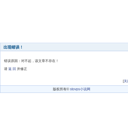
出现错误！
错误原因：对不起，该文章不存在！
请
返 回
并修正
[
关
版权所有©
stovps小说网