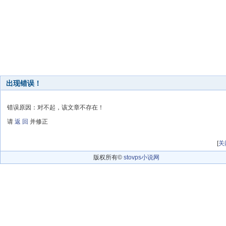
出现错误！
错误原因：对不起，该文章不存在！
请
返 回
并修正
[
关
版权所有©
stovps小说网