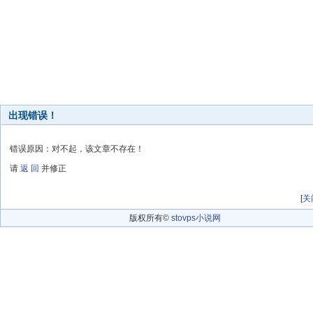
出现错误！
错误原因：对不起，该文章不存在！
请
返 回
并修正
[
关
版权所有©
stovps小说网