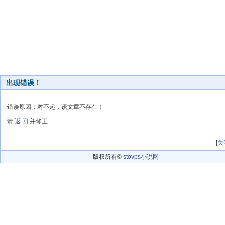
出现错误！
错误原因：对不起，该文章不存在！
请
返 回
并修正
[
关
版权所有©
stovps小说网