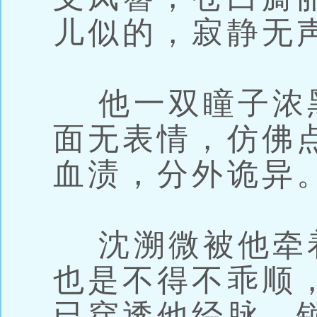
儿似的，寂静无
他一双瞳子浓
面无表情，仿佛
血渍，分外诡异
沈溯微被他牵
也是不得不乖顺
已穿透他经脉，