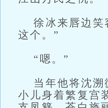
徐冰来唇边笑容
这个。”
“嗯。”
当年他将沈溯微
小儿身着繁复宫
支凤簪，苍白旖