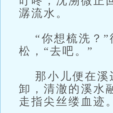
叮咚，沈溯微正
潺流水。
“你想梳洗？”
松，“去吧。”
那小儿便在溪
卸，清澈的溪水
走指尖丝缕血迹