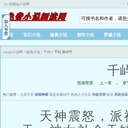
收藏4g小说网
首页
玄幻小说
修真小说
都市小说
穿越小说
stovps小说网
>
修真小说
>
千屿
> 千屿 第68节
千屿
投推荐票
上一章
章
←
热门推荐：
九层天界
绿茵峥嵘
我是杀毒软件
美漫之大冬兵
华娱宗师
斩杀
系统供应
天神震怒，派