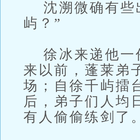
沈溯微确有些出
屿？”
徐冰来递他一
来以前，蓬莱弟
场；自徐千屿擂
后，弟子们人均
有人偷偷练剑了