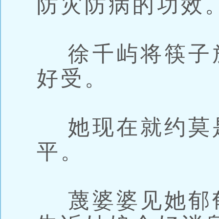
防灾防病的功效。
徐千屿将筷子
好受。
她现在就约莫
平。
蔑婆婆见她郁郁