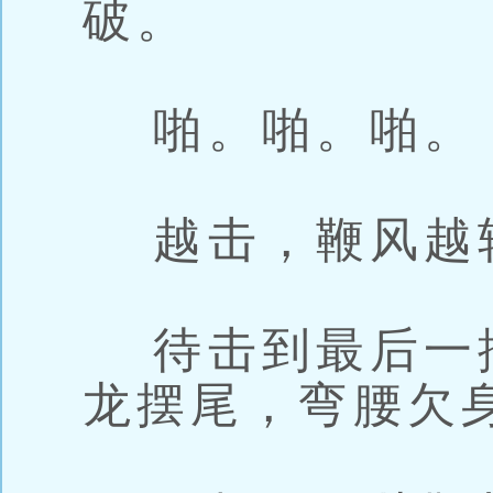
破。
啪。啪。啪。
越击，鞭风越
待击到最后一
龙摆尾，弯腰欠