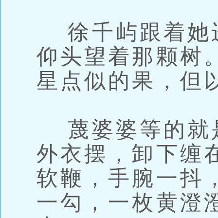
徐千屿跟着她
仰头望着那颗树
星点似的果，但
蔑婆婆等的就
外衣摆，卸下缠
软鞭，手腕一抖，
一勾，一枚黄澄