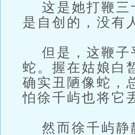
这是她打鞭三
是自创的，没有
但是，这鞭子
蛇。握在姑娘白
确实丑陋像蛇，
怕徐千屿也将它
然而徐千屿静