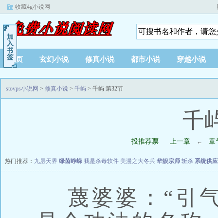
收藏4g小说网
首页
玄幻小说
修真小说
都市小说
穿越小说
stovps小说网
>
修真小说
>
千屿
> 千屿 第32节
千屿
投推荐票
上一章
章
←
热门推荐：
九层天界
绿茵峥嵘
我是杀毒软件
美漫之大冬兵
华娱宗师
斩杀
系统供应
蔑婆婆：“引气