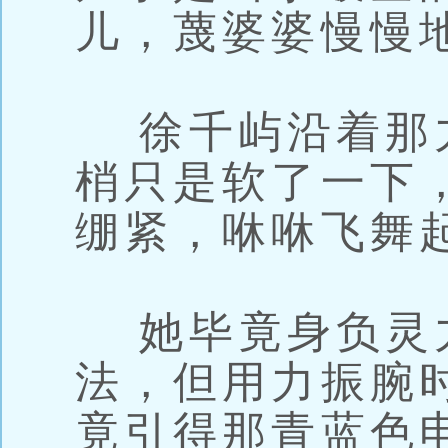
儿，蔑婆婆慢慢
徐千屿沿着那
梢只是软了一下
绷紧，咻咻飞舞
她毕竟身负灵
法，但用力振腕
竟引得那青蓝色