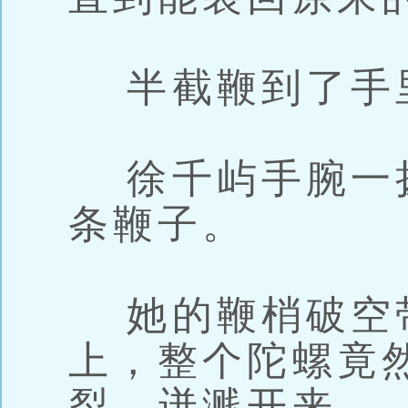
半截鞭到了手
徐千屿手腕一
条鞭子。
她的鞭梢破空
上，整个陀螺竟然
裂，迸溅开来。