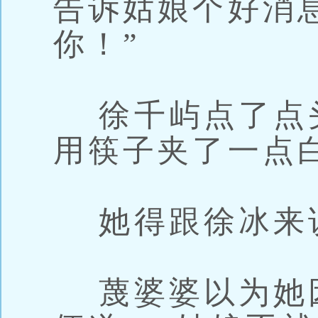
告诉姑娘个好消
你！”
徐千屿点了点
用筷子夹了一点
她得跟徐冰来
蔑婆婆以为她