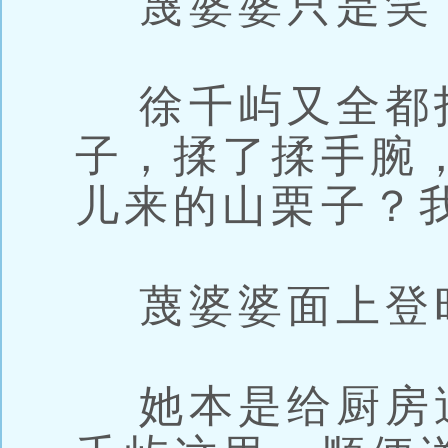
蔑婆婆只是笑
徐千屿又全都
子，揉了揉手腕
儿来的山栗子？
蔑婆婆面上登时
她本是给厨房