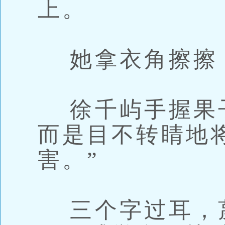
上。
她拿衣角擦擦
徐千屿手握果
而是目不转睛地
害。”
三个字过耳，