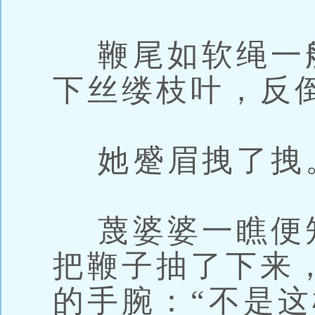
鞭尾如软绳一
下丝缕枝叶，反
她蹙眉拽了拽
蔑婆婆一瞧便
把鞭子抽了下来
的手腕：“不是