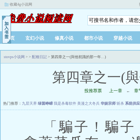
收藏4g小说网
首页
玄幻小说
修真小说
都市小说
穿越小说
stovps小说网
>
>
配種日記
> 第四章之一(與他初識的那一年…)
第四章之一(
投推荐票
上一章
章
←
热门推荐：
九层天界
绿茵峥嵘
我是杀毒软件
美漫之大冬兵
华娱宗师
斩杀
系统供应
「騙子！騙子