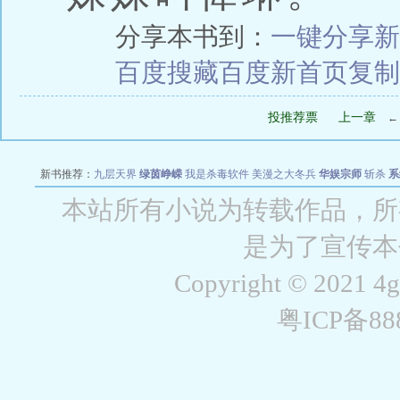
分享本书到：
一键分享
新
百度搜藏
百度新首页
复制
投推荐票
上一章
新书推荐：
九层天界
绿茵峥嵘
我是杀毒软件
美漫之大冬兵
华娱宗师
斩杀
系
空城
战争天堂
混元道纪
教练万岁
都市全能巨星
绝对交易
全职武神
位面复制
本站所有小说为转载作品，所
是为了宣传本
Copyright © 2021 4
粤ICP备8