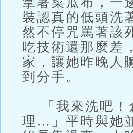
拿著菜瓜布，一
裝認真的低頭洗
然不停咒罵著該
吃技術還那麼差
家，讓她昨晚人
到分手。
「我來洗吧！
理…」平時與她