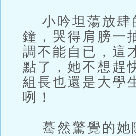
小吟坦蕩放肆
鐘，哭得肩膀一
調不能自已，這
點了，她不想趕
組長也還是大學
咧！
驀然驚覺的她