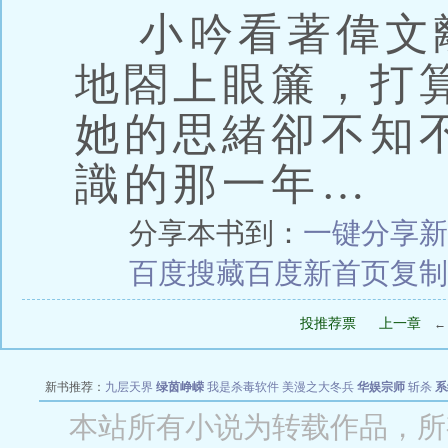
小吟看著偉文
地閤上眼簾，打
她的思緒卻不知
識的那一年…
分享本书到：
一键分享
新
百度搜藏
百度新首页
复制
投推荐票
上一章
新书推荐：
九层天界
绿茵峥嵘
我是杀毒软件
美漫之大冬兵
华娱宗师
斩杀
系
空城
战争天堂
混元道纪
教练万岁
都市全能巨星
绝对交易
全职武神
位面复制
本站所有小说为转载作品，所