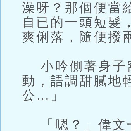
澡呀？那個便當
自已的一頭短髮
爽俐落，隨便撥
小吟側著身子
動，語調甜膩地
公…」
「嗯？」偉文