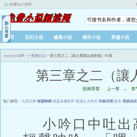
收藏4g小说网
首页
玄幻小说
修真小说
都市小说
穿越小说
stovps小说网
>
>
配種日記
> 第三章之二（讓人廢寢忘食歡愉）H.慎
第三章之二（讓
投推荐票
上一章
章
←
热门推荐：
九层天界
绿茵峥嵘
我是杀毒软件
美漫之大冬兵
华娱宗师
斩杀
系统供应
小吟口中吐出