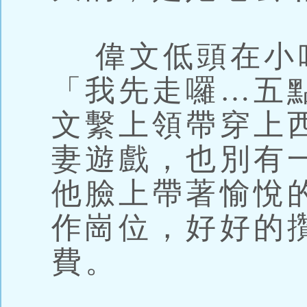
偉文低頭在小
「我先走囉…五
文繫上領帶穿上
妻遊戲，也別有
他臉上帶著愉悅
作崗位，好好的
費。