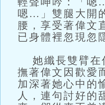
輕聲呻吟：「嗯
嗯…」雙腿大開
腰，享受著偉文
已身體裡忽現忽
她纖長雙臂在
撫著偉文因歡愛
加深著她心中的
人，連句討好的